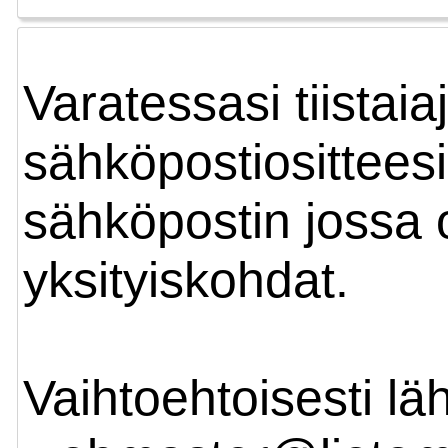
Varatessasi tiista
sähköpostiositteesi
sähköpostin jossa on
yksityiskohdat.
Vaihtoehtoisesti lä