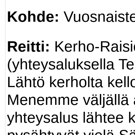
Kohde:
Vuosnaist
Reitti:
Kerho-Rais
(yhteysaluksella Tee
Lähtö kerholta kell
Menemme väljällä a
yhteysalus lähtee 