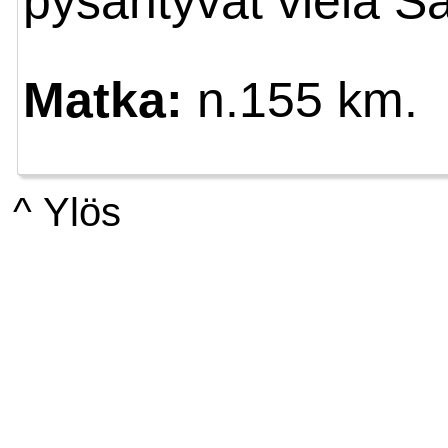
pysähtyvät vielä Särk
Matka:
n.155 km.
^ Ylös