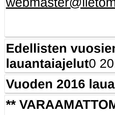
webmaster@lieto
Edellisten vuosie
lauantaiajelut
0
20
Vuoden 2016 lauan
** VARAAMATTOM