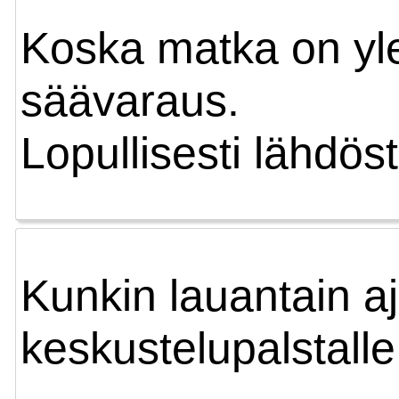
Koska matka on ylee
säävaraus.
Lopullisesti lähdös
Kunkin lauantain aj
keskustelupalstall